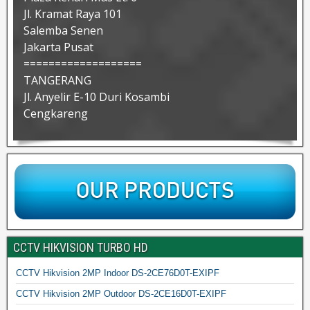
Jl. Kramat Raya 101
Salemba Senen
Jakarta Pusat
===================
TANGERANG
Jl. Anyelir E-10 Duri Kosambi
Cengkareng
CCTV HIKVISION TURBO HD
CCTV Hikvision 2MP Indoor DS-2CE76D0T-EXIPF
CCTV Hikvision 2MP Outdoor DS-2CE16D0T-EXIPF